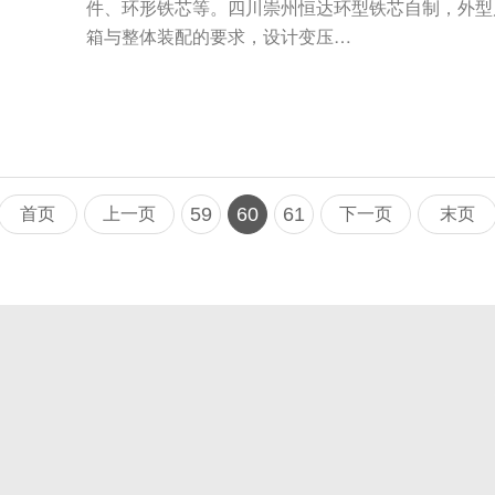
件、环形铁芯等。四川崇州恒达环型铁芯自制，外型
箱与整体装配的要求，设计变压…
59
60
61
首页
上一页
下一页
末页