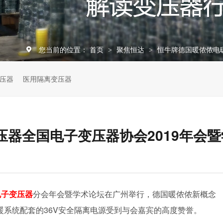
您当前的位置：
首页
聚焦恒达
恒牛牌德国暖侬侬电
>
>
压器
医用隔离变压器
器全国电子变压器协会2019年会
电子变压器
分会年会暨学术论坛在广州举行，德国暖侬侬新概念
系统配套的36V安全隔离电源受到与会嘉宾的高度赞誉。